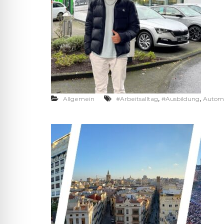
,
,
Allgemein
#Arbeitsalltag
#Ausbildung
Autom