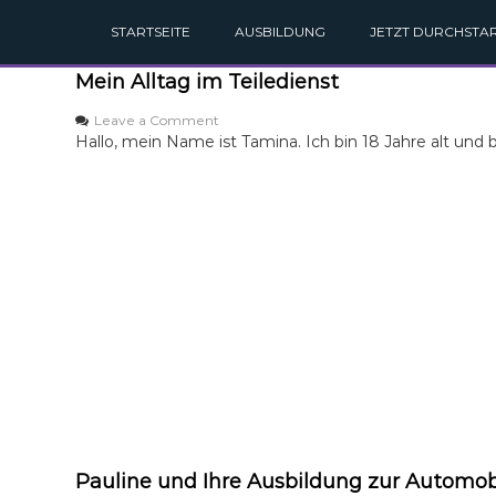
STARTSEITE
AUSBILDUNG
JETZT DURCHSTAR
Mein Alltag im Teiledienst
o
Leave a Comment
n
Hallo, mein Name ist Tamina. Ich bin 18 Jahre alt un
M
e
i
n
A
l
l
t
a
g
i
m
T
e
i
l
Pauline und Ihre Ausbildung zur Automob
e