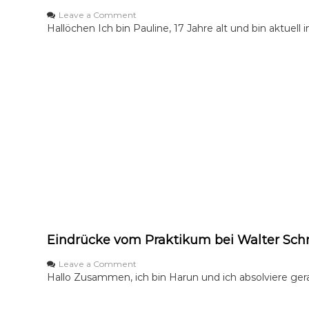
d
i
o
Leave a Comment
e
n
Hallöchen Ich bin Pauline, 17 Jahre alt und bin aktuel
n
P
s
a
t
u
l
i
n
e
u
n
d
I
h
r
e
A
u
Eindrücke vom Praktikum bei Walter Sch
s
b
i
o
Leave a Comment
l
n
Hallo Zusammen, ich bin Harun und ich absolviere gera
d
E
u
i