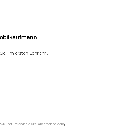
mobilkaufmann
tuell im ersten Lehrjahr …
,
,
zukunft
#SchneidersTalentschmiede