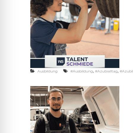
,
,
Ausbildung
#Ausbildung
#Azubialltag
#Azubi