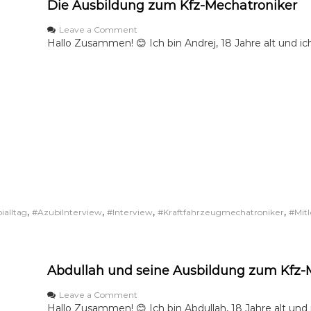
n
Die Ausbildung zum Kfz-Mechatroniker
!
o
Leave a Comment
n
Hallo Zusammen! 😊 Ich bin Andrej, 18 Jahre alt und ic
D
i
e
A
u
s
b
i
l
d
u
n
g
,
,
,
,
ialltag
#AzubiInterview
#Interview
#Kraftfahrzeugmechatroniker
#Mitl
z
u
m
K
f
Abdullah und seine Ausbildung zum Kfz-
z
-
o
Leave a Comment
M
n
Hallo Zusammen! 😊 Ich bin Abdullah, 18 Jahre alt und