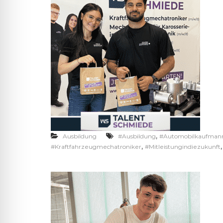
,
Ausbildung
#Ausbildung
#Automobilkaufman
,
#Kraftfahrzeugmechatroniker
#Mitleistungindiezukunft