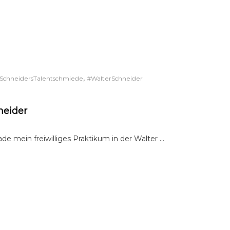
,
SchneidersTalentschmiede
#WalterSchneider
neider
de mein freiwilliges Praktikum in der Walter …