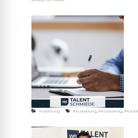
,
,
Ausbildung
#Ausbildung
#Azubialltag
#Azubi