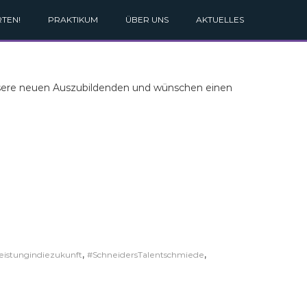
TEN!
PRAKTIKUM
ÜBER UNS
AKTUELLES
nsere neuen Auszubildenden und wünschen einen
,
,
eistungindiezukunft
#SchneidersTalentschmiede