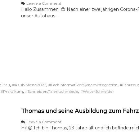
f
g
o
Leave a Comment
m
b
n
Hallo Zusammen! 😊 Nach einer zweijährigen Corona-P
a
e
A
unser Autohaus …
n
i
u
n
d
s
e
b
n
i
F
l
a
d
h
u
r
n
z
g
e
s
u
m
g
e
,
,
,
nFrau
#AzubiMesse2022
#FachinformatikerSystemintegration
#Fahrzeug
l
s
,
,
,
#Praktikum
#SchneidersTalentschmiede
#WalterSchneider
a
s
c
e
k
2
i
0
Thomas und seine Ausbildung zum Fahrz
e
2
r
2
o
Leave a Comment
e
n
Hi! 😊 Ich bin Thomas, 23 Jahre alt und ich befinde mi
r
T
n
h