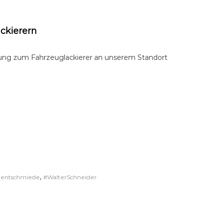
ckierern
dung zum Fahrzeuglackierer an unserem Standort
,
lentschmiede
#WalterSchneider