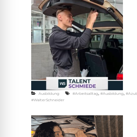
,
,
Ausbildung
#Arbeitsalltag
#Ausbildung
#Azub
#WalterSchneider