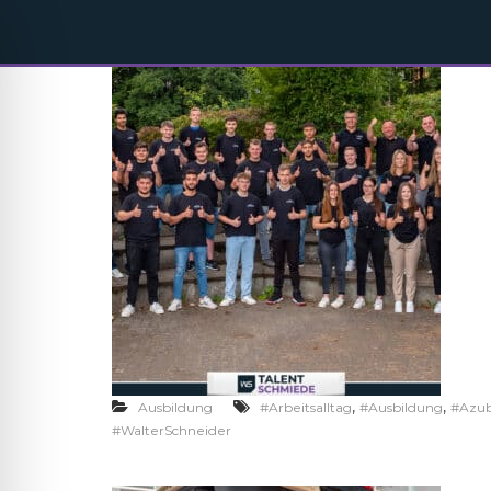
,
,
Ausbildung
#Arbeitsalltag
#Ausbildung
#Azub
#WalterSchneider