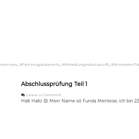
o
m
a
s
u
n
d
s
e
i
n
,
,
,
Interview
#FahrzeuglackiererIn
#Mitleistungindiezukunft
#SchneidersTa
e
A
u
Abschlussprüfung Teil 1
s
b
i
o
Leave a Comment
l
n
Halli Hallo 😊 Mein Name ist Funda Mentese, ich bin 22
d
A
u
b
n
s
g
c
z
h
u
l
m