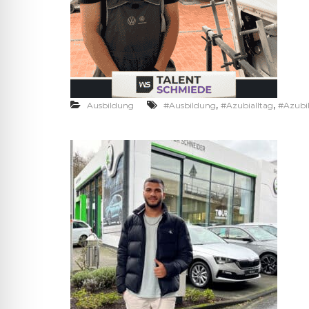
,
,
Ausbildung
#Ausbildung
#Azubialltag
#Azubi