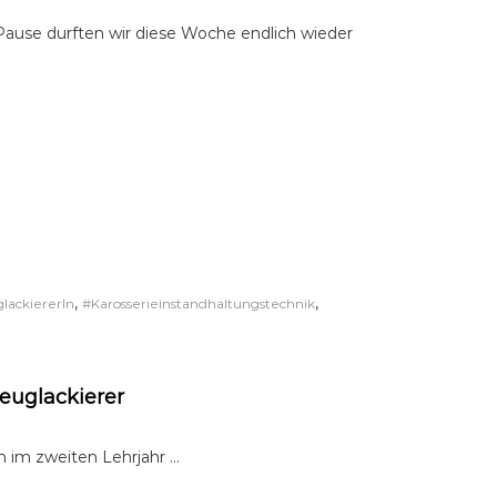
ause durften wir diese Woche endlich wieder
,
,
lackiererIn
#Karosserieinstandhaltungstechnik
euglackierer
ch im zweiten Lehrjahr …