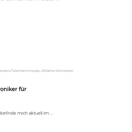
,
eidersTalentschmiede
#WalterSchneider
oniker für
 befinde mich aktuell im …