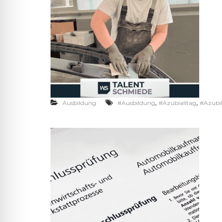
,
,
Ausbildung
#Ausbildung
#Azubialltag
#Azubi