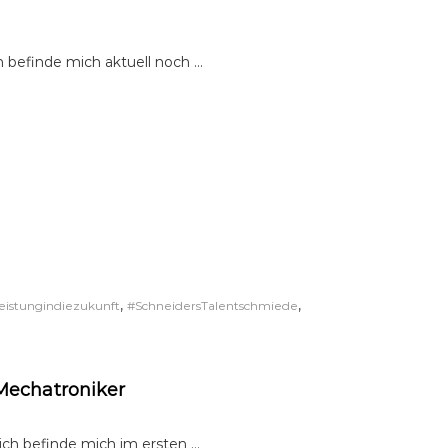
h befinde mich aktuell noch …
,
,
eistungindiezukunft
#SchneidersTalentschmiede
Mechatroniker
 ich befinde mich im ersten …