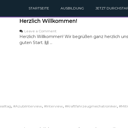
STARTSEITE
AUSBILDUNG
JETZT DURCHSTAR
Herzlich Willkommen!
o
Leave a Comment
n
Herzlich Willkommen! Wir begrüßen ganz herzlich u
H
guten Start. 🙌 …
e
r
z
l
i
c
h
W
i
l
l
k
,
,
,
,
ialltag
#AzubiInterview
#Interview
#Kraftfahrzeugmechatroniker
#Mitl
o
m
m
e