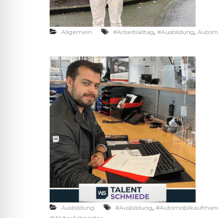
,
,
Allgemein
#Arbeitsalltag
#Ausbildung
Autom
,
Ausbildung
#Ausbildung
#Automobilkaufman
#WalterSchneider