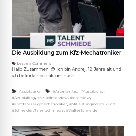
Die Ausbildung zum Kfz-Mechatroniker
o
Leave a Comment
n
Hallo Zusammen! 😊 Ich bin Andrej, 18 Jahre alt und
D
ich befinde mich aktuell noch …
i
e
A
,
,
Ausbildung
#Arbeitsalltag
#Ausbildung
u
,
,
,
#Azubialltag
#AzubiInterview
#Interview
s
,
,
#Kraftfahrzeugmechatroniker
#Mitleistungindiezukunft
b
,
#SchneidersTalentschmiede
#WalterSchneider
i
l
d
u
n