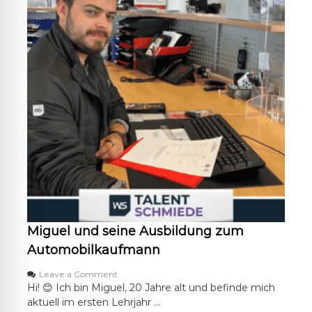
A
u
s
b
i
l
d
u
n
g
z
u
m
M
e
c
h
a
Miguel und seine Ausbildung zum
t
r
Automobilkaufmann
o
n
o
Leave a Comment
i
n
Hi! 😊 Ich bin Miguel, 20 Jahre alt und befinde mich
k
M
aktuell im ersten Lehrjahr …
e
i