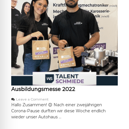
f
u
n
g
b
e
i
d
e
n
F
a
h
r
z
e
u
Ausbildungsmesse 2022
g
l
o
Leave a Comment
a
n
Hallo Zusammen! 😊 Nach einer zweijährigen
c
A
k
Corona-Pause durften wir diese Woche endlich
u
i
wieder unser Autohaus …
s
e
b
r