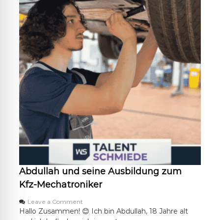
g
z
u
m
K
f
z
-
M
e
c
h
a
t
r
o
n
i
k
Abdullah und seine Ausbildung zum
e
r
Kfz-Mechatroniker
o
Leave a Comment
n
Hallo Zusammen! 😊 Ich bin Abdullah, 18 Jahre alt
A