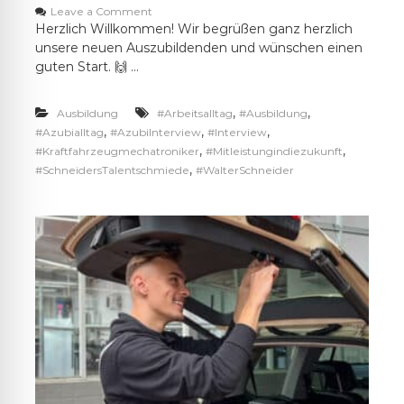
o
Leave a Comment
n
Herzlich Willkommen! Wir begrüßen ganz herzlich
H
unsere neuen Auszubildenden und wünschen einen
e
guten Start. 🙌 …
r
z
l
,
,
Ausbildung
#Arbeitsalltag
#Ausbildung
i
,
,
,
#Azubialltag
#AzubiInterview
#Interview
c
,
,
#Kraftfahrzeugmechatroniker
#Mitleistungindiezukunft
h
,
#SchneidersTalentschmiede
#WalterSchneider
W
i
l
l
k
o
m
m
e
n
!