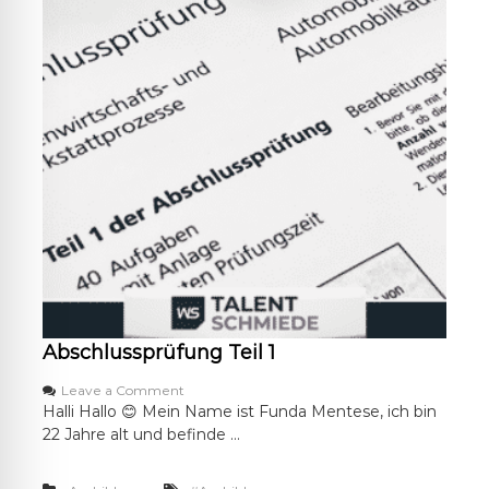
e
A
u
s
b
i
l
d
u
n
g
z
u
m
F
a
h
r
Abschlussprüfung Teil 1
z
e
o
Leave a Comment
u
n
Halli Hallo 😊 Mein Name ist Funda Mentese, ich bin
g
A
22 Jahre alt und befinde …
l
b
a
s
c
c