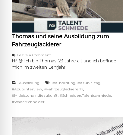
Thomas und seine Ausbildung zum
Fahrzeuglackierer
o
Leave a Comment
n
Hi! 😊 Ich bin Thomas, 23 Jahre alt und ich befinde
T
mich im zweiten Lehrjahr …
h
o
m
,
,
Ausbildung
#Ausbildung
#Azubialltag
a
,
,
#AzubiInterview
#FahrzeuglackiererIn
s
,
,
#Mitleistungindiezukunft
#SchneidersTalentschmiede
u
#WalterSchneider
n
d
s
e
i
n