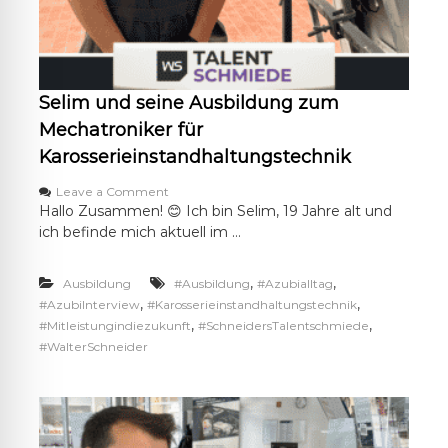
z
u
m
K
f
Selim und seine Ausbildung zum
z
-
Mechatroniker für
M
Karosserieinstandhaltungstechnik
e
c
o
Leave a Comment
h
n
Hallo Zusammen! 😊 Ich bin Selim, 19 Jahre alt und
a
S
ich befinde mich aktuell im …
t
e
r
l
o
i
,
,
Ausbildung
#Ausbildung
#Azubialltag
n
m
,
,
#AzubiInterview
#Karosserieinstandhaltungstechnik
i
u
k
,
,
#Mitleistungindiezukunft
#SchneidersTalentschmiede
n
e
#WalterSchneider
d
r
s
e
i
n
e