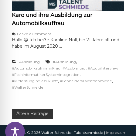
Karo und ihre Ausbildung zur
Automobilkauffrau
o
Leave a Comment
n
Hallo 😊 Ich heiße Karoline Nöll, bin 21 Jahre alt und
K
habe im August 2020 …
a
r
o
,
Ausbildung
#Ausbildung
u
,
,
,
#AutomobilkaufmannFrau
#Azubialltag
#AzubiInterview
n
,
#FachinformatikerSystemintegration
d
,
,
#Mitleistungindiezukunft
#SchneidersTalentschmiede
i
#WalterSchneider
h
r
e
A
u
B
Ältere Beiträge
s
b
e
i
l
Copyright © 2026 Walter Schneider Talentschmiede |
Impressum
|
i