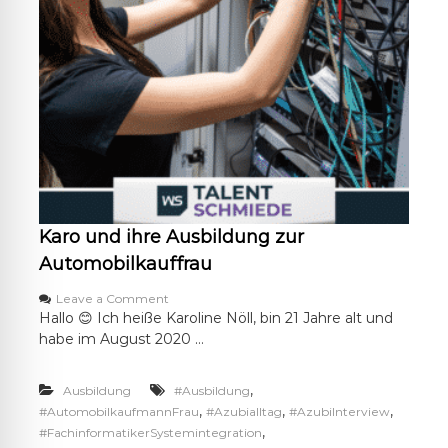
Karo und ihre Ausbildung zur
Automobilkauffrau
o
Leave a Comment
n
Hallo 😊 Ich heiße Karoline Nöll, bin 21 Jahre alt und
K
habe im August 2020 …
a
r
o
,
Ausbildung
#Ausbildung
u
,
,
,
#AutomobilkaufmannFrau
#Azubialltag
#AzubiInterview
n
,
#FachinformatikerSystemintegration
d