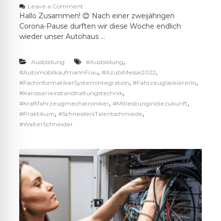
o
Leave a Comment
n
Hallo Zusammen! 😊 Nach einer zweijährigen
A
Corona-Pause durften wir diese Woche endlich
u
wieder unser Autohaus …
s
b
i
,
Ausbildung
#Ausbildung
l
,
,
#AutomobilkaufmannFrau
#AzubiMesse2022
d
,
,
#FachinformatikerSystemintegration
#FahrzeuglackiererIn
u
,
#Karosserieinstandhaltungstechnik
n
,
,
#Kraftfahrzeugmechatroniker
g
#Mitleistungindiezukunft
s
,
,
#Praktikum
#SchneidersTalentschmiede
m
#WalterSchneider
e
s
s
e
2
0
2
2