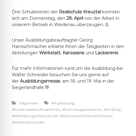
Drei Schülerinnen der
Realschule Kreuztal
konnten
sich am Donnerstag, den
28. April
von der Arbeit in
unserem Betrieb in Weidenau überzeugen. 💪
Unser Ausbildungsbeauftragter Georg
Harnischmacher erklärte ihnen die Tätigkeiten in den
Abteilungen
Werkstatt
,
Karosserie
und
Lackiererei
.
Für mehr Informationen rund um die Ausbildung bei
Walter Schneider besuchen Sie uns gerne auf
der
Ausbildungsmesse
, am 18. und 19. Mai in der
Siegerlandhalle.👋
,
Allgemein
#Ausbildung
,
,
,
#AutomobilkaufmannFrau
#FahrzeuglackiererIn
#GirlsDay
,
,
#Mitleistungindiezukunft
#SchneidersTalentschmiede
#WalterSchneider