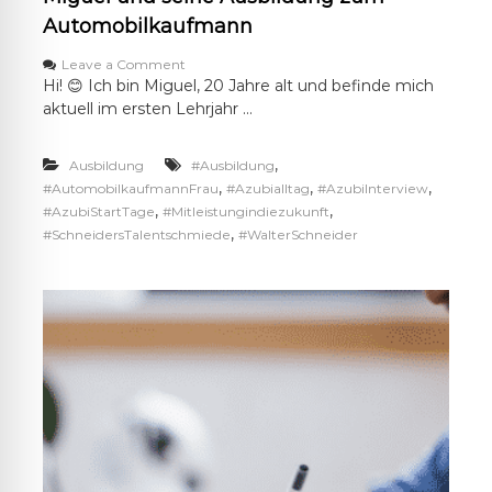
t
r
Automobilkaufmann
o
n
o
Leave a Comment
i
n
Hi! 😊 Ich bin Miguel, 20 Jahre alt und befinde mich
k
M
aktuell im ersten Lehrjahr …
e
i
r
g
f
u
,
Ausbildung
#Ausbildung
ü
e
,
,
,
#AutomobilkaufmannFrau
#Azubialltag
#AzubiInterview
r
l
,
,
#AzubiStartTage
#Mitleistungindiezukunft
K
u
,
#SchneidersTalentschmiede
#WalterSchneider
a
n
r
d
o
s
s
e
s
i
e
n
r
e
i
A
e
u
i
s
n
b
s
i
t
l