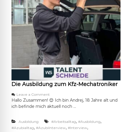
n
!
Die Ausbildung zum Kfz-Mechatroniker
o
Leave a Comment
n
Hallo Zusammen! 😊 Ich bin Andrej, 18 Jahre alt und
D
ich befinde mich aktuell noch …
i
e
A
,
,
Ausbildung
#Arbeitsalltag
#Ausbildung
u
,
,
,
#Azubialltag
#AzubiInterview
#Interview
s