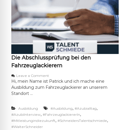
a
d
n
u
d
n
h
g
a
z
l
u
t
m
u
A
n
u
g
t
s
o
Die Abschlussprüfung bei den
t
m
e
o
Fahrzeuglackierern
c
b
h
i
o
Leave a Comment
n
l
n
Hi, mein Name ist Patrick und ich mache eine
i
k
D
Ausbildung zum Fahrzeuglackierer an unserem
k
a
i
Standort …
u
e
f
A
m
b
,
,
Ausbildung
#Ausbildung
#Azubialltag
a
s
,
,
#AzubiInterview
#FahrzeuglackiererIn
n
c
,
,
#Mitleistungindiezukunft
#SchneidersTalentschmiede
n
h
#WalterSchneider
l