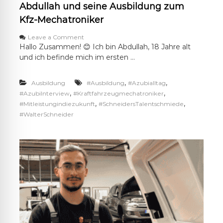
Abdullah und seine Ausbildung zum
e
r
Kfz-Mechatroniker
o
Leave a Comment
n
Hallo Zusammen! 😊 Ich bin Abdullah, 18 Jahre alt
A
und ich befinde mich im ersten …
b
d
u
,
,
Ausbildung
#Ausbildung
#Azubialltag
l
,
,
#AzubiInterview
#Kraftfahrzeugmechatroniker
l
,
,
#Mitleistungindiezukunft
#SchneidersTalentschmiede
a
#WalterSchneider
h
u
n
d
s
e
i
n
e
A
u
s