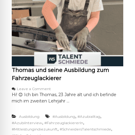
Thomas und seine Ausbildung zum
Fahrzeuglackierer
o
Leave a Comment
n
Hi! 😊 Ich bin Thomas, 23 Jahre alt und ich befinde
T
mich im zweiten Lehrjahr …
h
o
m
,
,
Ausbildung
#Ausbildung
#Azubialltag
a
,
,
#AzubiInterview
#FahrzeuglackiererIn
s
,
,
#Mitleistungindiezukunft
#SchneidersTalentschmiede
u