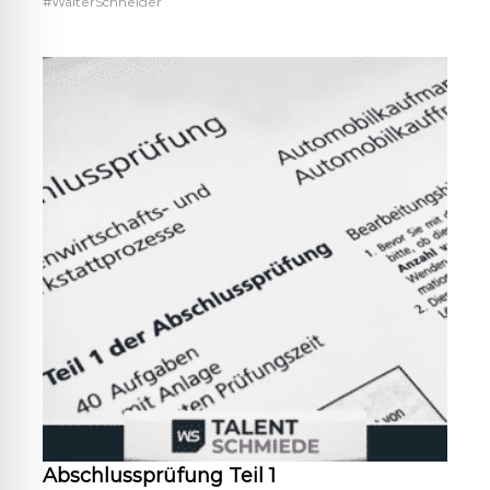
#WalterSchneider
n
d
s
e
i
n
e
A
u
s
b
i
l
d
u
n
g
z
u
m
F
a
h
r
Abschlussprüfung Teil 1
z