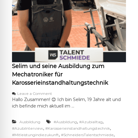
b
i
l
d
u
n
g
z
u
m
K
f
Selim und seine Ausbildung zum
z
-
Mechatroniker für
M
Karosserieinstandhaltungstechnik
e
c
o
Leave a Comment
h
n
Hallo Zusammen! 😊 Ich bin Selim, 19 Jahre alt und
a
S
ich befinde mich aktuell im …
t
e
r
l
o
i
,
,
Ausbildung
#Ausbildung
#Azubialltag
n
m
,
,
#AzubiInterview
#Karosserieinstandhaltungstechnik
i
u
k
,
,
#Mitleistungindiezukunft
#SchneidersTalentschmiede
n