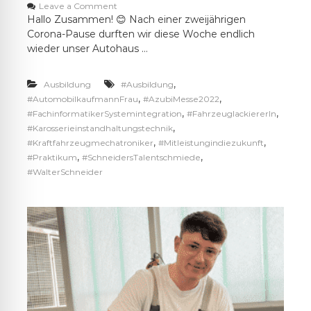
o
Leave a Comment
a
n
Hallo Zusammen! 😊 Nach einer zweijährigen
c
A
k
Corona-Pause durften wir diese Woche endlich
u
i
wieder unser Autohaus …
s
e
b
r
i
e
,
Ausbildung
#Ausbildung
l
r
,
,
#AutomobilkaufmannFrau
#AzubiMesse2022
d
n
,
,
#FachinformatikerSystemintegration
#FahrzeuglackiererIn
u
,
#Karosserieinstandhaltungstechnik
n
,
,
#Kraftfahrzeugmechatroniker
g
#Mitleistungindiezukunft
s
,
,
#Praktikum
#SchneidersTalentschmiede
m
#WalterSchneider
e
s
s
e
2
0
2
2