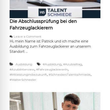
m
u
A
n
u
g
t
s
o
Die Abschlussprüfung bei den
t
m
e
o
Fahrzeuglackierern
c
b
h
i
o
Leave a Comment
n
l
n
Hi, mein Name ist Patrick und ich mache eine
i
k
D
Ausbildung zum Fahrzeuglackierer an unserem
k
a
i
Standort …
u
e
f
A
m
b
,
,
Ausbildung
#Ausbildung
#Azubialltag
a
s
,
,
#AzubiInterview
#FahrzeuglackiererIn
n
c
,
,
#Mitleistungindiezukunft
#SchneidersTalentschmiede
n
h
#WalterSchneider
l
u
s
s
p
r
ü