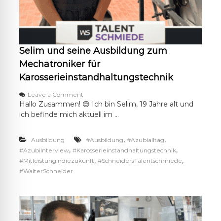
z
u
m
K
f
Selim und seine Ausbildung zum
z
-
Mechatroniker für
M
Karosserieinstandhaltungstechnik
e
c
o
Leave a Comment
h
n
Hallo Zusammen! 😊 Ich bin Selim, 19 Jahre alt und
a
S
ich befinde mich aktuell im …
t
e
r
l
o
i
,
,
Ausbildung
#Ausbildung
#Azubialltag
n
m
,
,
#AzubiInterview
#Karosserieinstandhaltungstechnik
i
u
k
,
,
#Mitleistungindiezukunft
#SchneidersTalentschmiede
n
e
#WalterSchneider
d
r
s
e
i
n
e