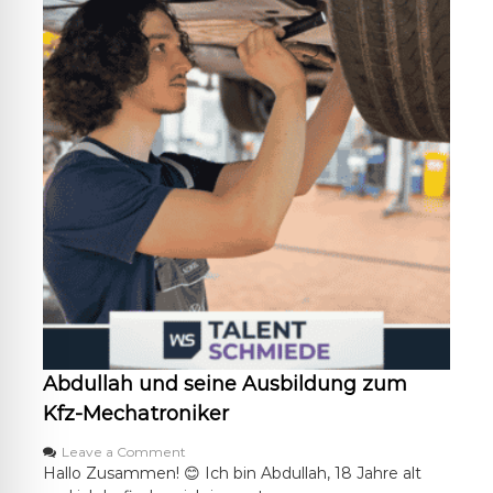
g
z
u
m
K
f
z
-
M
e
c
h
a
t
r
o
n
i
k
Abdullah und seine Ausbildung zum
e
r
Kfz-Mechatroniker
o
Leave a Comment
n
Hallo Zusammen! 😊 Ich bin Abdullah, 18 Jahre alt
A