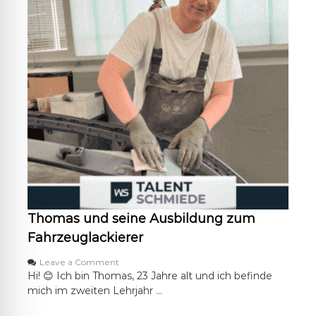
f
u
n
g
b
e
i
d
e
n
F
a
h
r
z
e
u
Thomas und seine Ausbildung zum
g
l
Fahrzeuglackierer
a
c
o
Leave a Comment
k
n
Hi! 😊 Ich bin Thomas, 23 Jahre alt und ich befinde
i
T
mich im zweiten Lehrjahr …
e
h
r
o