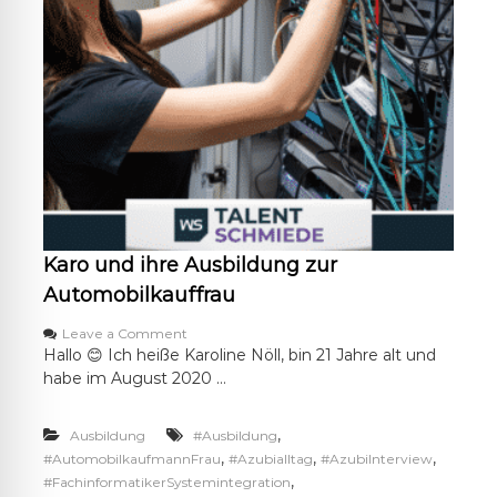
i
l
1
Karo und ihre Ausbildung zur
Automobilkauffrau
o
Leave a Comment
n
Hallo 😊 Ich heiße Karoline Nöll, bin 21 Jahre alt und
K
habe im August 2020 …
a
r
o
,
Ausbildung
#Ausbildung
u
,
,
,
#AutomobilkaufmannFrau
#Azubialltag
#AzubiInterview
n
,
#FachinformatikerSystemintegration
d