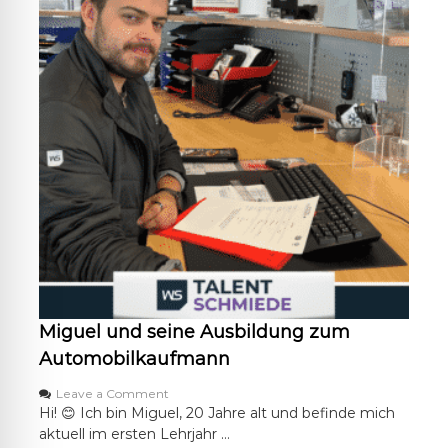
A
u
s
b
i
l
d
u
n
g
z
u
m
M
e
c
h
a
Miguel und seine Ausbildung zum
t
r
Automobilkaufmann
o
n
o
Leave a Comment
i
n
Hi! 😊 Ich bin Miguel, 20 Jahre alt und befinde mich
k
M
aktuell im ersten Lehrjahr …
e
i