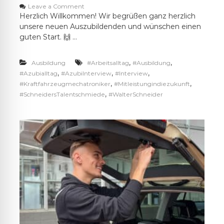
o
Leave a Comment
n
Herzlich Willkommen! Wir begrüßen ganz herzlich
H
unsere neuen Auszubildenden und wünschen einen
e
guten Start. 🙌 …
r
z
l
,
,
Ausbildung
#Arbeitsalltag
#Ausbildung
i
,
,
,
#Azubialltag
#AzubiInterview
#Interview
c
,
,
#Kraftfahrzeugmechatroniker
#Mitleistungindiezukunft
h
,
#SchneidersTalentschmiede
#WalterSchneider
W
i
l
l
k
o
m
m
e
n
!