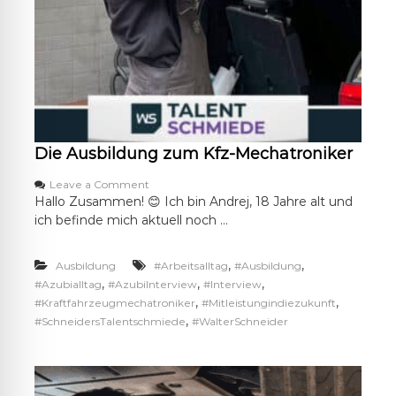
Die Ausbildung zum Kfz-Mechatroniker
o
Leave a Comment
n
Hallo Zusammen! 😊 Ich bin Andrej, 18 Jahre alt und
D
ich befinde mich aktuell noch …
i
e
A
,
,
Ausbildung
#Arbeitsalltag
#Ausbildung
u
,
,
,
#Azubialltag
#AzubiInterview
#Interview
s
,
,
#Kraftfahrzeugmechatroniker
#Mitleistungindiezukunft
b
,
#SchneidersTalentschmiede
#WalterSchneider
i
l
d
u
n