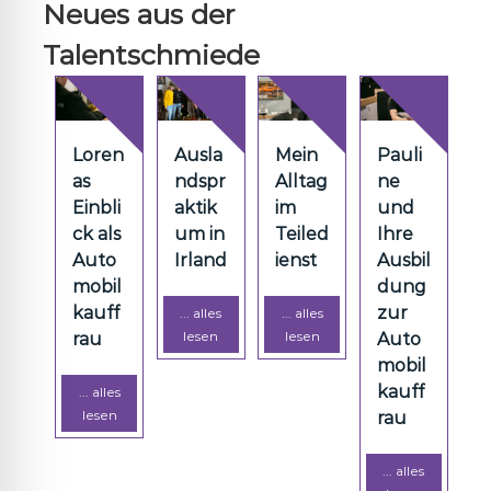
Neues aus der
Talentschmiede
Loren
Ausla
Mein
Pauli
as
ndspr
Alltag
ne
Einbli
aktik
im
und
ck als
um in
Teiled
Ihre
Auto
Irland
ienst
Ausbil
mobil
dung
kauff
zur
... alles
... alles
lesen
lesen
rau
Auto
mobil
kauff
... alles
lesen
rau
... alles