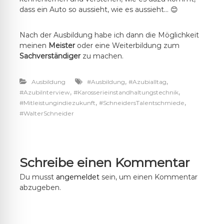
dass ein Auto so aussieht, wie es aussieht… 😊
Nach der Ausbildung habe ich dann die Möglichkeit
meinen
Meister
oder eine Weiterbildung zum
Sachverständiger
zu machen.
,
,
Ausbildung
#Ausbildung
#Azubialltag
,
,
#AzubiInterview
#Karosserieinstandhaltungstechnik
,
,
#Mitleistungindiezukunft
#SchneidersTalentschmiede
#WalterSchneider
Schreibe einen Kommentar
Du musst
angemeldet
sein, um einen Kommentar
abzugeben.