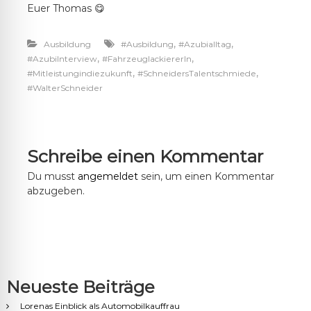
Euer Thomas 😋
,
,
Ausbildung
#Ausbildung
#Azubialltag
,
,
#AzubiInterview
#FahrzeuglackiererIn
,
,
#Mitleistungindiezukunft
#SchneidersTalentschmiede
#WalterSchneider
Schreibe einen Kommentar
Du musst
angemeldet
sein, um einen Kommentar
abzugeben.
Neueste Beiträge
Lorenas Einblick als Automobilkauffrau