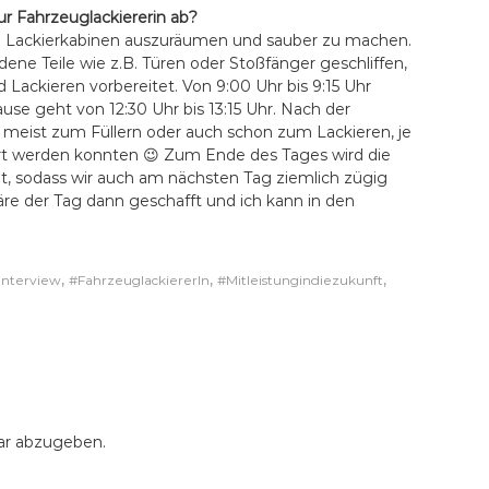
zur Fahrzeuglackiererin ab?
le Lackierkabinen auszuräumen und sauber zu machen.
ne Teile wie z.B. Türen oder Stoßfänger geschliffen,
 Lackieren vorbereitet. Von 9:00 Uhr bis 9:15 Uhr
use geht von 12:30 Uhr bis 13:15 Uhr. Nach der
 meist zum Füllern oder auch schon zum Lackieren, je
rt werden konnten 😉 Zum Ende des Tages wird die
, sodass wir auch am nächsten Tag ziemlich zügig
re der Tag dann geschafft und ich kann in den
,
,
,
Interview
#FahrzeuglackiererIn
#Mitleistungindiezukunft
r abzugeben.