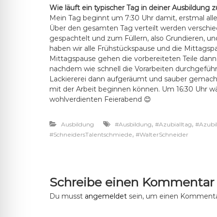
Wie läuft ein typischer Tag in deiner Ausbildung 
Mein Tag beginnt um 7:30 Uhr damit, erstmal al
Über den gesamten Tag verteilt werden verschiede
gespachtelt und zum Füllern, also Grundieren, und
haben wir alle Frühstückspause und die Mittagspa
Mittagspause gehen die vorbereiteten Teile dann
nachdem wie schnell die Vorarbeiten durchgefüh
Lackiererei dann aufgeräumt und sauber gemacht
mit der Arbeit beginnen können. Um 16:30 Uhr wä
wohlverdienten Feierabend 😊
,
,
Ausbildung
#Ausbildung
#Azubialltag
#Azubi
,
#SchneidersTalentschmiede
#WalterSchneider
Schreibe einen Kommentar
Du musst
angemeldet
sein, um einen Kommenta